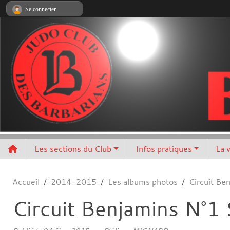
Panneau de gestion des cookies
Se connecter
Les sections du Club
Infos pratiques
La 
Accueil
2014-2015
Les albums photos
Circuit Be
Circuit Benjamins N°1