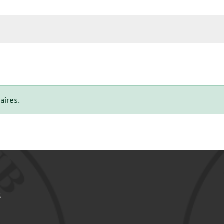
aires.
S