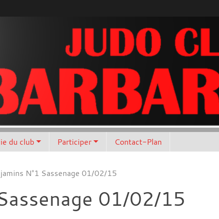
vie du club
Participer
Contact-Plan
njamins N°1 Sassenage 01/02/15
 Sassenage 01/02/15