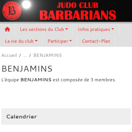
Panneau de gestion des cookies
Les sections du Club
Infos pratiques
La vie du club
Participer
Contact-Plan
Accueil
BENJAMINS
BENJAMINS
L'équipe
BENJAMINS
est composée de 3 membres.
Calendrier