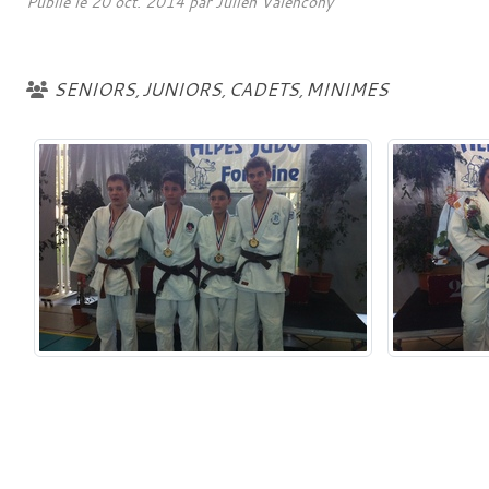
Publié le
20 oct. 2014
par
Julien Valencony
SENIORS
JUNIORS
CADETS
MINIMES