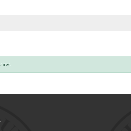
aires.
S