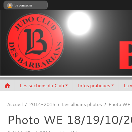
Panneau de gestion des cookies
Se connecter
Les sections du Club
Infos pratiques
La 
Accueil
2014-2015
Les albums photos
Photo WE
Photo WE 18/19/10/