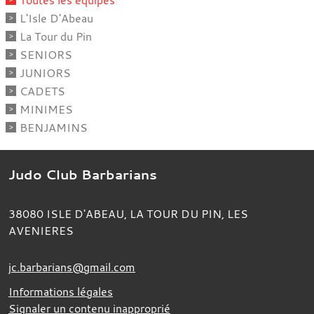
L'Isle D'Abeau
La Tour du Pin
SENIORS
JUNIORS
CADETS
MINIMES
BENJAMINS
Judo Club Barbarians
38080
ISLE D'ABEAU, LA TOUR DU PIN, LES
AVENIERES
jc.barbarians@gmail.com
Informations légales
Signaler un contenu inapproprié