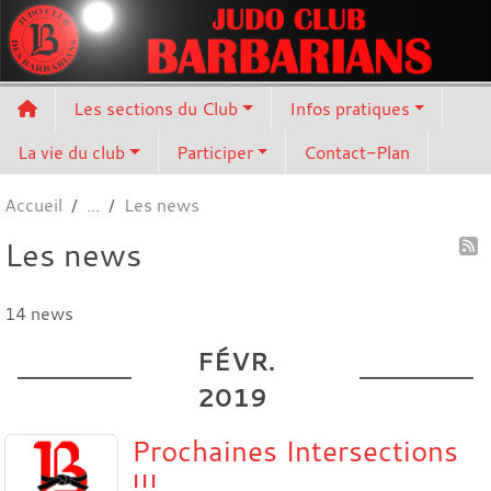
Panneau de gestion des cookies
Les sections du Club
Infos pratiques
La vie du club
Participer
Contact-Plan
Accueil
Les news
Les news
14 news
FÉVR.
2019
Prochaines Intersections
!!!