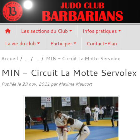
Panneau de gestion des cookies
Les sections du Club
Infos pratiques
La vie du club
Participer
Contact-Plan
Accueil
MIN - Circuit La Motte Servolex
MIN - Circuit La Motte Servolex
Publiée le
29 nov. 2011
par
Maxime Maucort