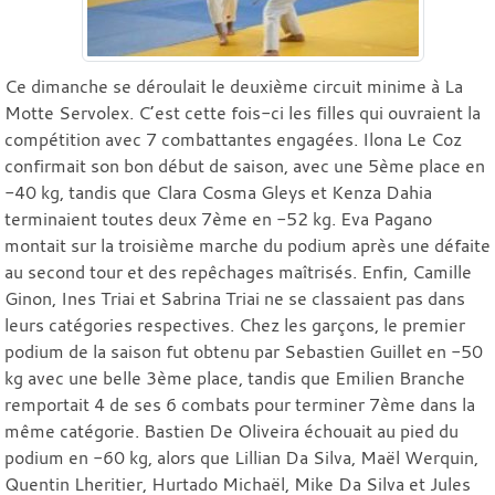
Ce dimanche se déroulait le deuxième circuit minime à La
Motte Servolex. C’est cette fois-ci les filles qui ouvraient la
compétition avec 7 combattantes engagées. Ilona Le Coz
confirmait son bon début de saison, avec une 5ème place en
-40 kg, tandis que Clara Cosma Gleys et Kenza Dahia
terminaient toutes deux 7ème en -52 kg. Eva Pagano
montait sur la troisième marche du podium après une défaite
au second tour et des repêchages maîtrisés. Enfin, Camille
Ginon, Ines Triai et Sabrina Triai ne se classaient pas dans
leurs catégories respectives. Chez les garçons, le premier
podium de la saison fut obtenu par Sebastien Guillet en -50
kg avec une belle 3ème place, tandis que Emilien Branche
remportait 4 de ses 6 combats pour terminer 7ème dans la
même catégorie. Bastien De Oliveira échouait au pied du
podium en -60 kg, alors que Lillian Da Silva, Maël Werquin,
Quentin Lheritier, Hurtado Michaël, Mike Da Silva et Jules