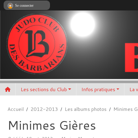
Panneau de gestion des cookies
Se connecter
Les sections du Club
Infos pratiques
La 
Accueil
2012-2013
Les albums photos
Minimes G
Minimes Gières