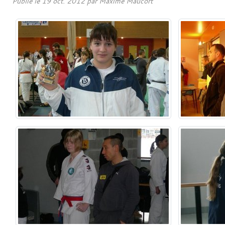
Publié le
19 oct. 2012
par
Maxime Maucort