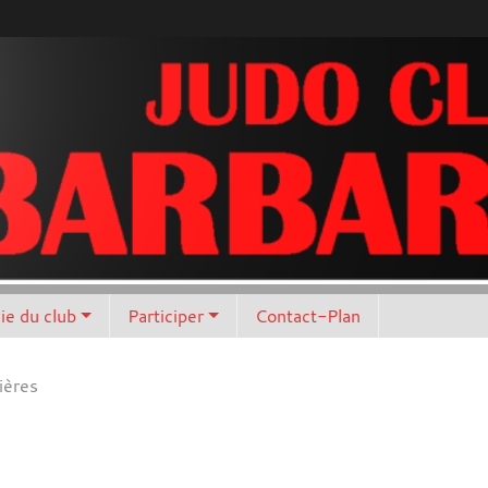
vie du club
Participer
Contact-Plan
ières