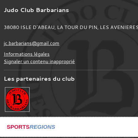
Judo Club Barbarians
38080
ISLE D'ABEAU, LA TOUR DU PIN, LES AVENIERE
jc.barbarians@gmail.com
Informations légales
Signaler un contenu inapproprié
Les partenaires du club
SPORTS
REGIONS