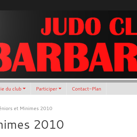
vie du club
Participer
Contact-Plan
éniors et Minimes 2010
inimes 2010