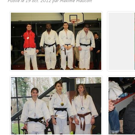
Publié le
19 oct. 2012
par
Maxime Maucort