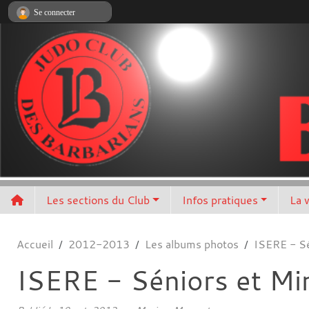
Panneau de gestion des cookies
Se connecter
Les sections du Club
Infos pratiques
La 
Accueil
2012-2013
Les albums photos
ISERE - S
ISERE - Séniors et M