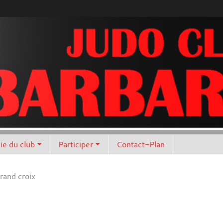
vie du club
Participer
Contact-Plan
rand croix