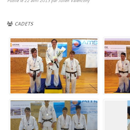
Publié le
22 avril 2013
par
Julien Valencony
CADETS