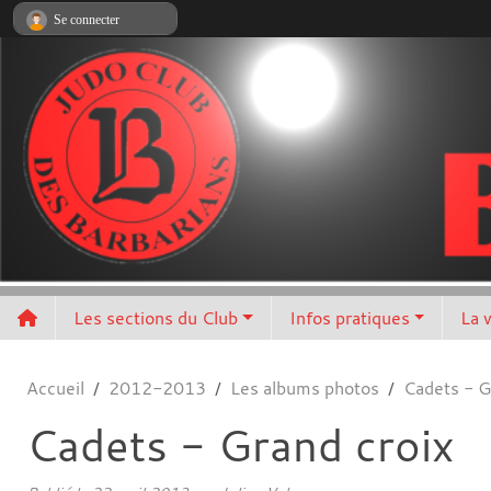
Panneau de gestion des cookies
Se connecter
Les sections du Club
Infos pratiques
La 
Accueil
2012-2013
Les albums photos
Cadets - G
Cadets - Grand croix