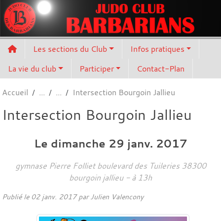
Panneau de gestion des cookies
Les sections du Club
Infos pratiques
La vie du club
Participer
Contact-Plan
Accueil
Intersection Bourgoin Jallieu
Intersection Bourgoin Jallieu
Le
dimanche
29
janv.
2017
gymnase Pierre Folliet boulevard des Tuileries
38300
bourgoin jallieu
- à 13h
Publié le
02 janv. 2017
par
Julien Valencony