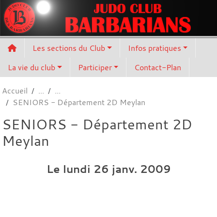
Panneau de gestion des cookies
Les sections du Club
Infos pratiques
La vie du club
Participer
Contact-Plan
Accueil
SENIORS - Département 2D Meylan
SENIORS - Département 2D
Meylan
Le
lundi
26
janv.
2009